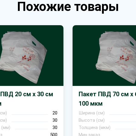
Похожие товары
ПВД 20 см х 30 см
Пакет ПВД 70 см х 
м
100 мкм
см)
20
Ширина (см)
см)
30
Высота (см)
 (мм)
30
Толщина (мкм)
з
500
Мин.заказ