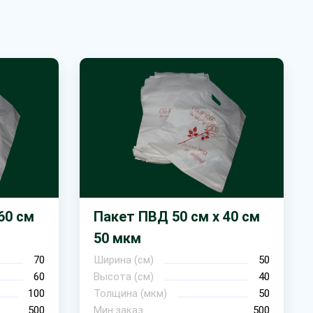
60 см
Пакет ПВД 50 см х 40 см
50 мкм
70
Ширина (см)
50
60
Высота (см)
40
100
Толщина (мкм)
50
500
Мин.заказ
500