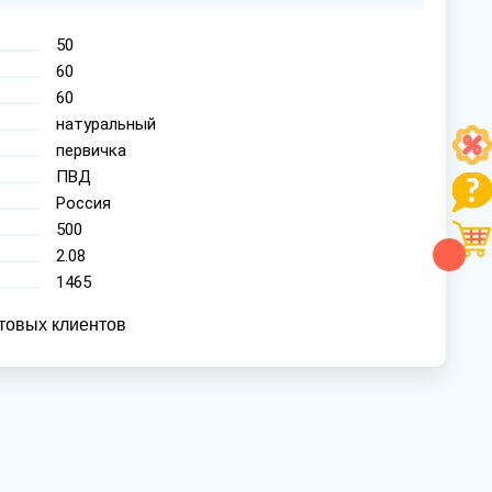
50
60
60
натуральный
первичка
ПВД
Россия
500
2.08
1465
товых клиентов