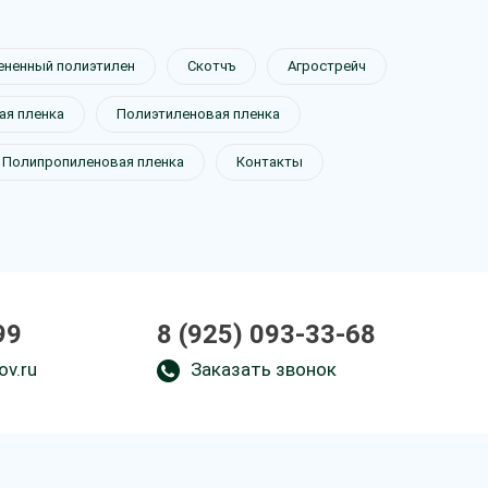
ененный полиэтилен
Скотчъ
Агрострейч
я пленка
Полиэтиленовая пленка
Полипропиленовая пленка
Контакты
99
8 (925) 093-33-68
ov.ru
Заказать звонок