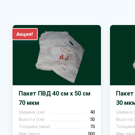
Акция!
Пакет ПВД 40 см х 50 см
Пакет 
70 мкм
30 мк
Ширина (см)
40
Ширина (
Высота (см)
50
Высота (
Толщина (мкм)
70
Толщина
Мин.заказ
500
Мин.зака