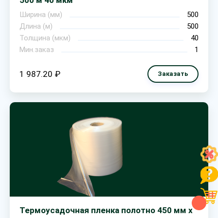
500 м 40 мкм
Ширина (мм)
500
Длина (м)
500
Толщина (мкм)
40
Мин.заказ
1
1 987.20 ₽
Заказать
Термоусадочная пленка полотно 450 мм х