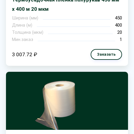
х 400 м 20 мкм
Ширина (мм)
450
Длина (м)
400
Толщина (мкм)
20
Мин.заказ
1
3 007.72 ₽
Заказать