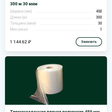
300 м 30 мкм
Ширина (мм)
450
Длина (м)
300
Толщина (мкм)
30
Мин.заказ
1
1 144.62 ₽
Заказать
Термоусадочная пленка полурукав 450 мм