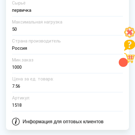
Сырьё
первичка
Максимальная нагрузка
50
Страна производитель
Россия
Мин.заказ
1000
Цена за ед. товара:
7.56
Артикул:
1518
Информация для оптовых клиентов