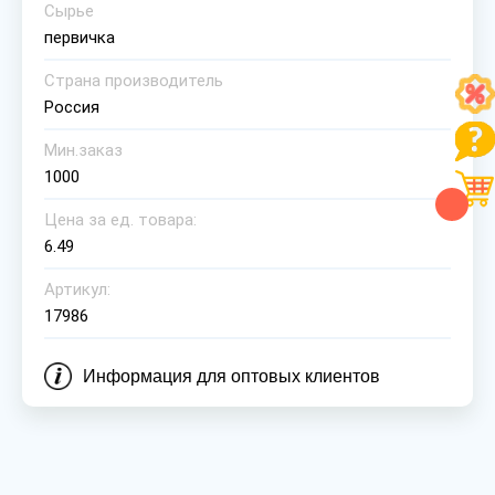
Сырье
первичка
Страна производитель
Россия
Мин.заказ
1000
Цена за ед. товара:
6.49
Артикул:
17986
Информация для оптовых клиентов