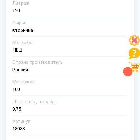
Литраж
120
Сырье
вторичка
Материал
ПВД
Страна производитель
Россия
Мин.заказ
100
Цена за ед. товара:
9.75
Артикул:
18038