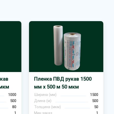
кав
Пленка ПВД рукав 1500
 мкм
мм х 500 м 50 мкм
1000
Ширина (мм)
1500
500
Длина (м)
500
80
Толщина (мкм)
50
1
Мин.заказ
1