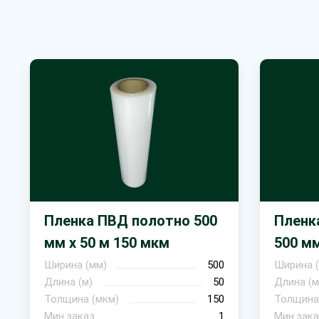
Пленка ПВД полотно 500
Пленк
мм х 50 м 150 мкм
500 мм
Ширина (мм)
500
Ширина 
Длина (м)
50
Длина (м
Толщина (мкм)
150
Толщина
Мин.заказ
1
Мин.зака