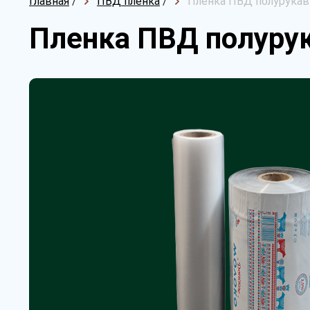
Главная
/
ПВД пленка
/
Пленка ПВД полурукав 
Пленка ПВД полурук