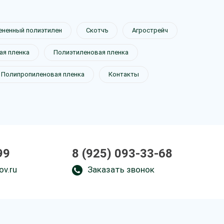
ененный полиэтилен
Скотчъ
Агрострейч
я пленка
Полиэтиленовая пленка
Полипропиленовая пленка
Контакты
99
8 (925) 093-33-68
ov.ru
Заказать звонок