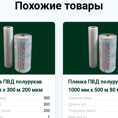
Похожие товары
а ПВД полурукав
Пленка ПВД полуру
 х 300 м 200 мкм
1000 мм х 500 м 80
(мм)
500
Ширина (мм)
)
300
Длина (м)
 (мкм)
200
Толщина (мкм)
з
1
Мин.заказ