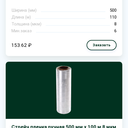
Ширина (мм)
500
Длина (м)
110
Толщина (мкм)
8
Мин.заказ
6
153.62 ₽
Заказать
Стрейч пленка ручная 500 мм х 100 м 8 мкм