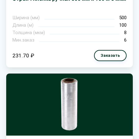
Ширина (мм)
500
Длина (м)
100
Толщина (мкм)
8
Мин.заказ
6
231.70 ₽
Заказать