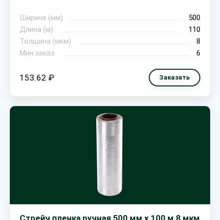
Ширина (мм)
500
Длина (м)
110
Толщина (мкм)
8
Мин.заказ
6
153.62 ₽
Заказать
Стрейч пленка ручная 500 мм х 100 м 8 мкм