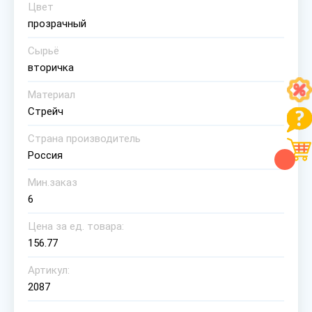
Цвет
прозрачный
Сырьё
вторичка
Материал
Стрейч
Страна производитель
Россия
Мин.заказ
6
Цена за ед. товара:
156.77
Артикул:
2087