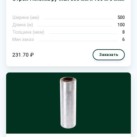
Ширина (мм)
500
Длина (м)
100
Толщина (мкм)
8
Мин.заказ
6
231.70 ₽
Заказать