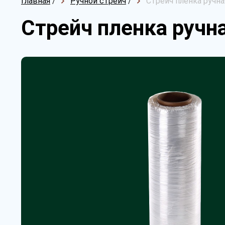
Главная
/
Ручной стрейч
/
Стрейч пленка ручна
Стрейч пленка ручн