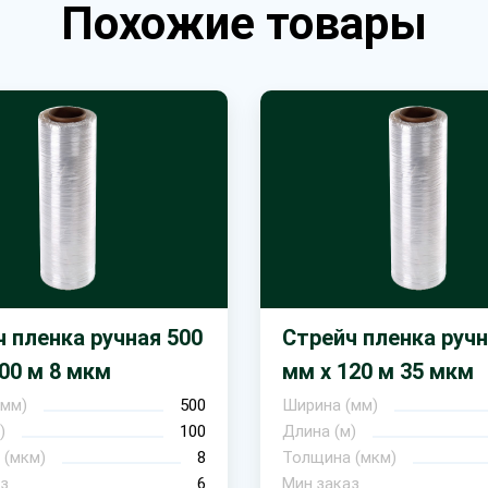
Похожие товары
 пленка ручная 500
Стрейч пленка ручн
00 м 8 мкм
мм х 120 м 35 мкм
(мм)
500
Ширина (мм)
)
100
Длина (м)
 (мкм)
8
Толщина (мкм)
з
6
Мин.заказ