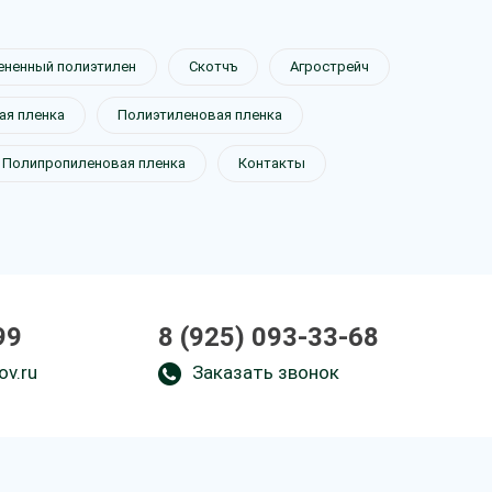
ененный полиэтилен
Скотчъ
Агрострейч
я пленка
Полиэтиленовая пленка
Полипропиленовая пленка
Контакты
99
8 (925) 093-33-68
ov.ru
Заказать звонок