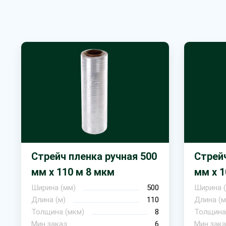
Стрейч пленка ручная 500
Стрейч
мм х 110 м 8 мкм
мм х 1
Ширина (мм)
500
Ширина 
Длина (м)
110
Длина (м
Толщина (мкм)
8
Толщина
Мин.заказ
6
Мин.зака