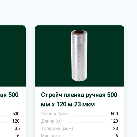
ая 500
Стрейч пленка ручная 500
мм х 120 м 23 мкм
500
Ширина (мм)
500
120
Длина (м)
120
35
Толщина (мкм)
23
6
Мин.заказ
6