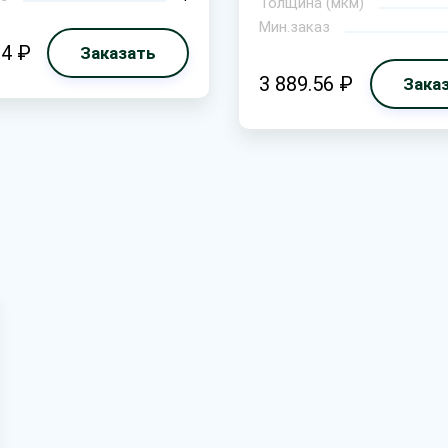
Толщина (мкм)
Мин.заказ
84 ₽
Заказать
3 889.56 ₽
Зака