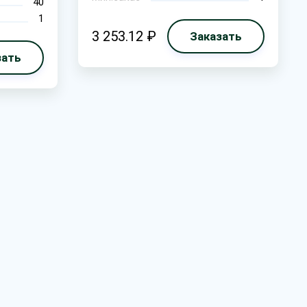
40
1
3 253.12 ₽
Заказать
зать