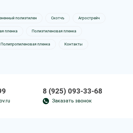
ененный полиэтилен
Скотчъ
Агрострейч
я пленка
Полиэтиленовая пленка
Полипропиленовая пленка
Контакты
99
8 (925) 093-33-68
ov.ru
Заказать звонок