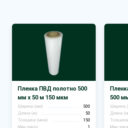
Пленка ПВД полотно 500
Пленк
мм х 50 м 150 мкм
500 мм
Ширина (мм)
500
Ширина 
Длина (м)
50
Длина (м
Толщина (мкм)
150
Толщина
Мин.заказ
1
Мин.зака