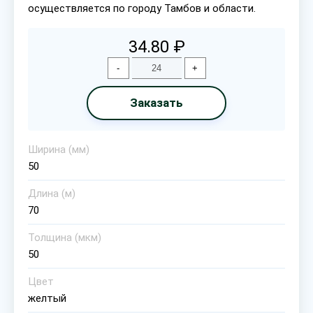
осуществляется по городу Тамбов и области.
34.80 ₽
-
+
Заказать
Ширина (мм)
50
Длина (м)
70
Толщина (мкм)
50
Цвет
желтый