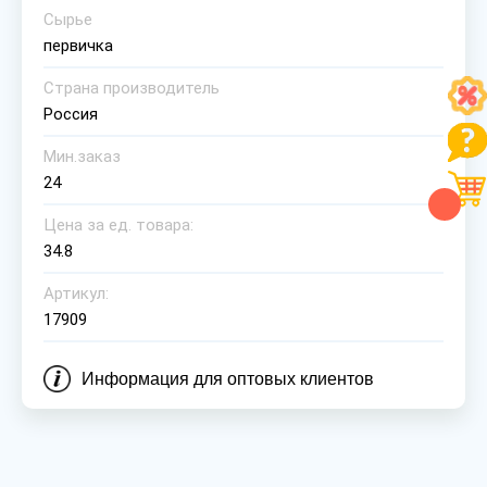
Сырье
первичка
Страна производитель
Россия
Мин.заказ
24
Цена за ед. товара:
34.8
Артикул:
17909
Информация для оптовых клиентов