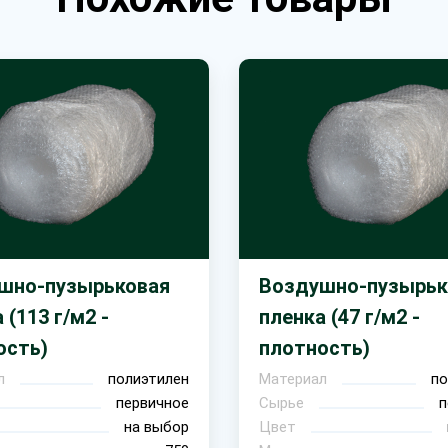
шно-пузырьковая
Воздушно-пузырьк
 (113 г/м2 -
пленка (47 г/м2 -
ость)
плотность)
л
полиэтилен
Материал
по
первичное
Сырье
п
на выбор
Цвет