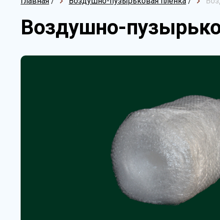
Главная
/
Воздушно-пузырьковая пленка
/
Воз
Воздушно-пузырьков