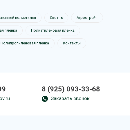
ененный полиэтилен
Скотчъ
Агрострейч
я пленка
Полиэтиленовая пленка
Полипропиленовая пленка
Контакты
99
8 (925) 093-33-68
ov.ru
Заказать звонок