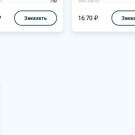
з
750
Мин.заказ
₽
16.70 ₽
Заказать
Зака