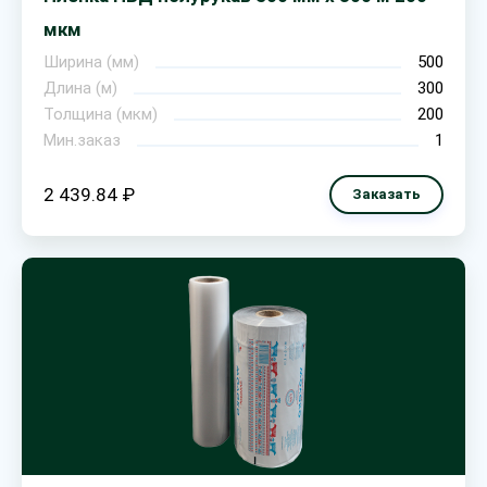
мкм
Ширина (мм)
500
Длина (м)
300
Толщина (мкм)
200
Мин.заказ
1
2 439.84 ₽
Заказать