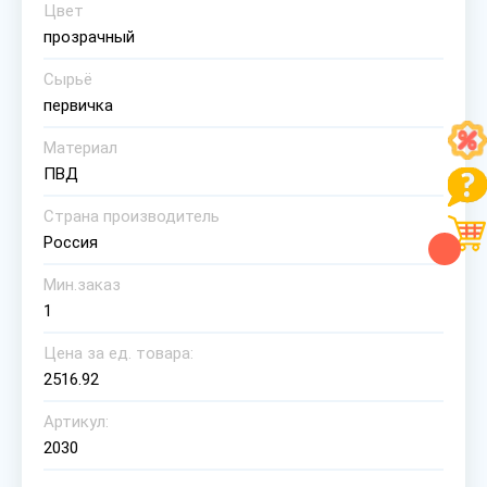
Цвет
прозрачный
Сырьё
первичка
Материал
ПВД
Страна производитель
Россия
Мин.заказ
1
Цена за ед. товара:
2516.92
Артикул:
2030