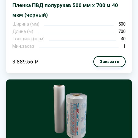
Пленка ПВД полурукав 500 мм х 700 м 40
мкм (черный)
Ширина (мм)
500
Длина (м)
700
Толщина (мкм)
40
Мин.заказ
1
3 889.56 ₽
Заказать