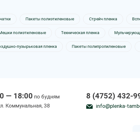
чатки
Пакеты полиэтиленовые
Стрейч пленка
Всп
Мешки полиэтиленовые
Техническая пленка
Мульчирующа
йка
оздушно-пузырьковая пленка
Пакеты полипропиленовые
0 — 18:00
8 (4752) 432-9
по будням
ы
ул. Коммунальная, 38
info@plenka-tamb