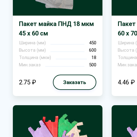
Пакет майка ПНД 18 мкм
Пакет
45 х 60 см
60 х 7
Ширина (мм)
450
Ширина 
Высота (мм)
600
Высота 
Толщина (мкм)
18
Толщина
Мин.заказ
500
Мин.зака
2.75 ₽
4.46 ₽
Заказать