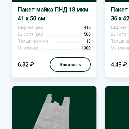
Пакет майка ПНД 18 мкм
Пакет
41 х 50 см
36 х 4
Ширина (мм)
410
Ширина 
Высота (мм)
500
Высота 
Толщина (мкм)
18
Толщина
Мин.заказ
1000
Мин.зака
6.32 ₽
4.48 ₽
Заказать