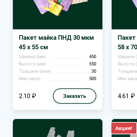
Пакет майка ПНД 30 мкм
Пакет
45 х 55 см
58 х 7
Ширина (мм)
450
Ширина 
Высота (мм)
550
Высота 
Толщина (мкм)
30
Толщина
Мин.заказ
500
Мин.зака
2.10 ₽
4.61 ₽
Заказать
Акция!