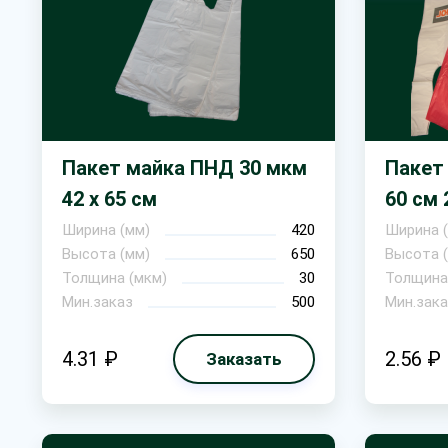
Пакет майка ПНД 30 мкм
Пакет
42 х 65 см
60 см 
Ширина (мм)
420
Ширина (
Высота (мм)
650
Высота (
Толщина (мкм)
30
Толщина
Мин.заказ
500
Мин.зака
4.31 ₽
2.56 ₽
Заказать