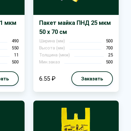
11 мкм
Пакет майка ПНД 25 мкм
50 х 70 см
490
Ширина (мм)
500
550
Высота (мм)
700
11
Толщина (мкм)
25
500
Мин.заказ
500
6.55 ₽
зать
Заказать