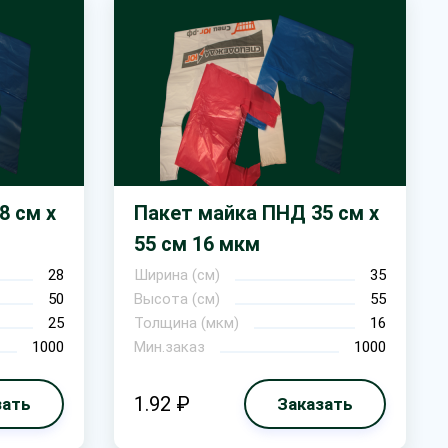
8 см х
Пакет майка ПНД 35 см х
55 см 16 мкм
28
Ширина (см)
35
50
Высота (см)
55
25
Толщина (мкм)
16
1000
Мин.заказ
1000
1.92 ₽
зать
Заказать