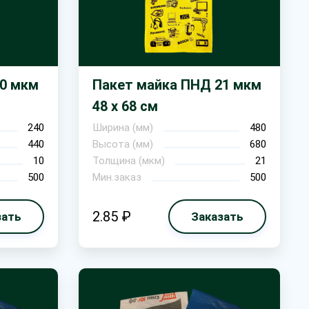
10 мкм
Пакет майка ПНД 21 мкм
48 х 68 см
240
Ширина (мм)
480
440
Высота (мм)
680
10
Толщина (мкм)
21
500
Мин.заказ
500
2.85 ₽
зать
Заказать