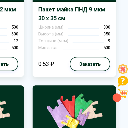
12 мкм
Пакет майка ПНД 9 мкм
30 х 35 см
500
Ширина (мм)
300
600
Высота (мм)
350
12
Толщина (мкм)
9
500
Мин.заказ
500
0.53 ₽
зать
Заказать