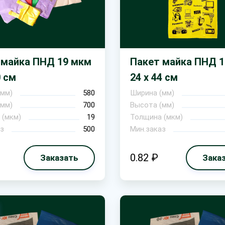
 майка ПНД 19 мкм
Пакет майка ПНД 
0 см
24 х 44 см
(мм)
580
Ширина (мм)
(мм)
700
Высота (мм)
 (мкм)
19
Толщина (мкм)
з
500
Мин.заказ
0.82 ₽
Заказать
Зака