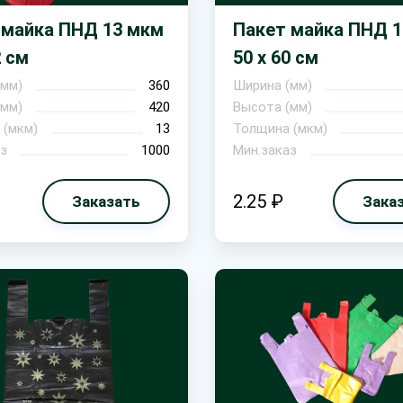
 майка ПНД 13 мкм
Пакет майка ПНД 
2 см
50 х 60 см
(мм)
360
Ширина (мм)
(мм)
420
Высота (мм)
 (мкм)
13
Толщина (мкм)
з
1000
Мин.заказ
2.25 ₽
Заказать
Зака