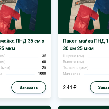
 майка ПНД 35 см х
Пакет майка ПНД 1
25 мкм
30 см 25 мкм
см)
35
Ширина (см)
см)
60
Высота (см)
 (мкм)
25
Толщина (мкм)
з
1000
Мин.заказ
2.44 ₽
Заказать
Зака