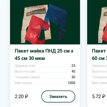
Пакет майка ПНД 25 см х
Пакет
45 см 30 мкм
60 см 
Ширина (см)
25
Ширина (
Высота (см)
45
Высота (
Толщина (мкм)
30
Толщина
Мин.заказ
1000
Мин.зака
2.20 ₽
5.72 ₽
Заказать