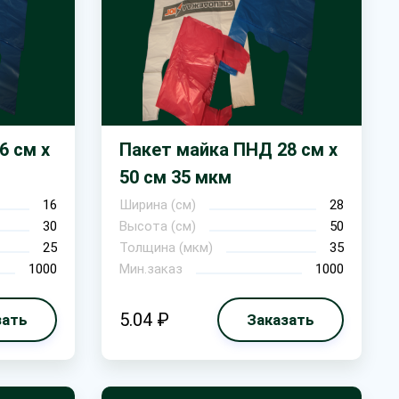
6 см х
Пакет майка ПНД 28 см х
50 см 35 мкм
16
Ширина (см)
28
30
Высота (см)
50
25
Толщина (мкм)
35
1000
Мин.заказ
1000
5.04 ₽
зать
Заказать