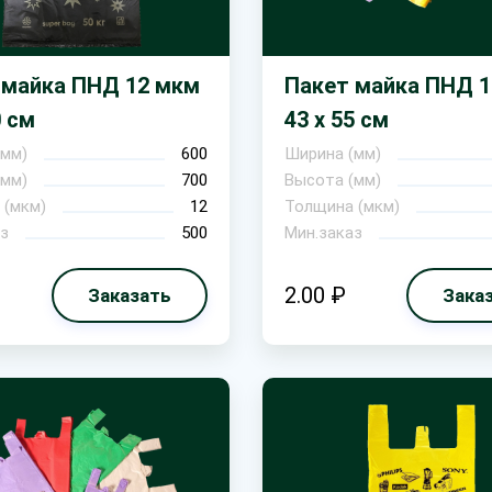
 майка ПНД 12 мкм
Пакет майка ПНД 
0 см
43 х 55 см
(мм)
600
Ширина (мм)
(мм)
700
Высота (мм)
 (мкм)
12
Толщина (мкм)
з
500
Мин.заказ
2.00 ₽
Заказать
Зака