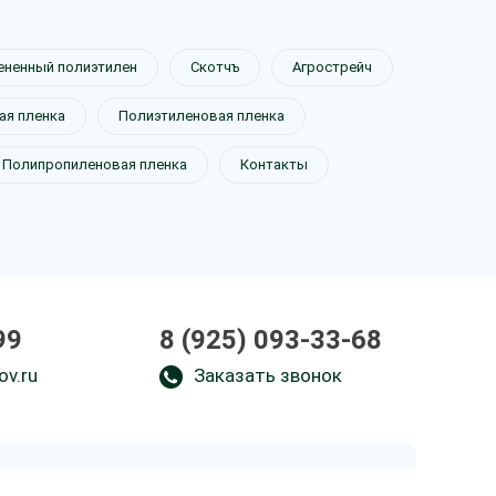
ененный полиэтилен
Скотчъ
Агрострейч
я пленка
Полиэтиленовая пленка
Полипропиленовая пленка
Контакты
99
8 (925) 093-33-68
ov.ru
Заказать звонок