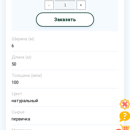
-
+
Заказать
Ширина (м)
6
Длина (м)
50
Толщина (мкм)
100
Цвет
натуральный
Сырьё
первичка