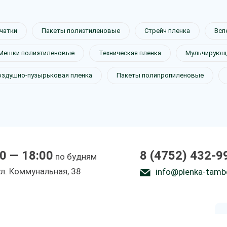
чатки
Пакеты полиэтиленовые
Стрейч пленка
Всп
Мешки полиэтиленовые
Техническая пленка
Мульчирующа
 теплиц
оздушно-пузырьковая пленка
Пакеты полипропиленовые
0 — 18:00
8 (4752) 432-9
по будням
ы
ул. Коммунальная, 38
info@plenka-tamb