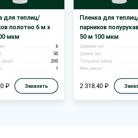
а для теплиц/
Пленка для теплиц
ов полотно 6 м х
парников полурукав
00 мкм
50 м 100 мкм
м)
6
Ширина (м)
)
50
Длина (м)
 (мкм)
200
Толщина (мкм)
з
1
Мин.заказ
00 ₽
2 318.40 ₽
Заказать
Зака