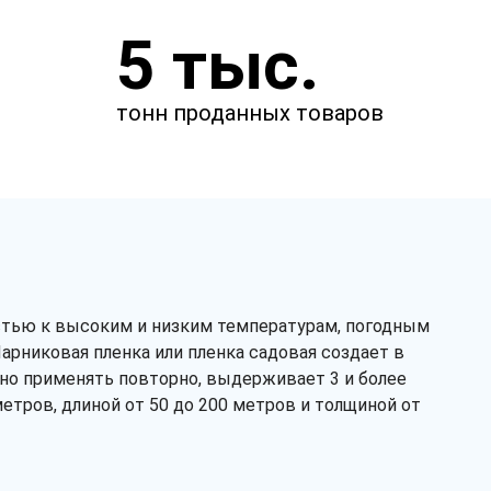
Закажите звонок
5 тыс.
и через несколько минут наш
менеджер свяжется с вами.
тонн проданных товаров
остью к высоким и низким температурам, погодным
Парниковая пленка или пленка садовая создает в
но применять повторно, выдерживает 3 и более
метров, длиной от 50 до 200 метров и толщиной от
Заказать звонок