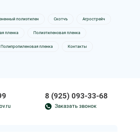
ененный полиэтилен
Скотчъ
Агрострейч
я пленка
Полиэтиленовая пленка
Полипропиленовая пленка
Контакты
99
8 (925) 093-33-68
ov.ru
Заказать звонок