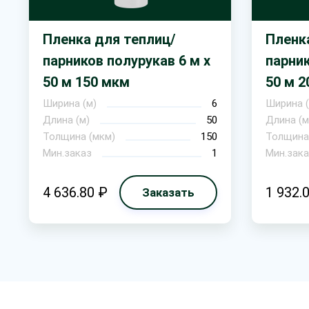
Пленка для теплиц/
Пленк
парников полурукав 6 м х
парник
50 м 150 мкм
50 м 2
Ширина (м)
6
Ширина (
Длина (м)
50
Длина (м
Толщина (мкм)
150
Толщина
Мин.заказ
1
Мин.зака
4 636.80 ₽
1 932.
Заказать