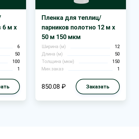
/
Пленка для теплиц/
 6 м х
парников полотно 12 м х
50 м 150 мкм
6
Ширина (м)
12
50
Длина (м)
50
100
Толщина (мкм)
150
1
Мин.заказ
1
850.08 ₽
зать
Заказать