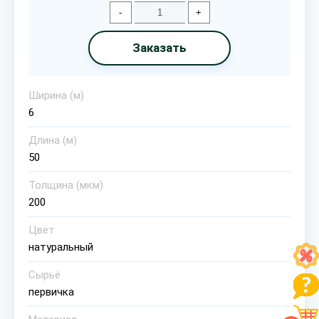
-
+
Заказать
Ширина (м)
6
Длина (м)
50
Толщина (мкм)
200
Цвет
натуральный
Сырьё
первичка