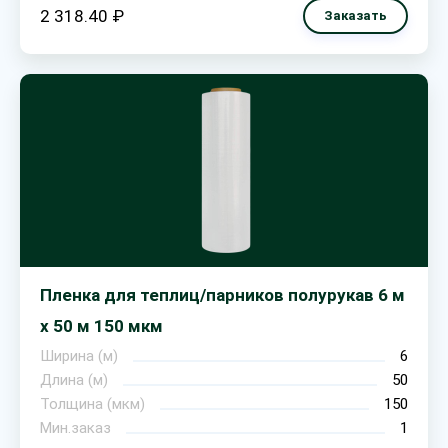
2 318.40 ₽
Заказать
Пленка для теплиц/парников полурукав 6 м
х 50 м 150 мкм
Ширина (м)
6
Длина (м)
50
Толщина (мкм)
150
Мин.заказ
1